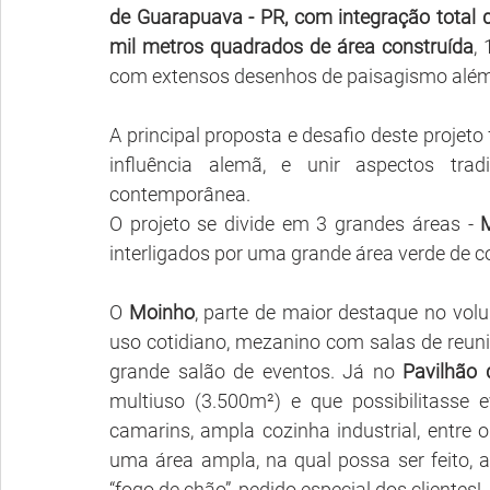
de Guarapuava - PR, com integração total 
mil metros quadrados de área construída
,
com extensos desenhos de paisagismo além d
A principal proposta e desafio deste projeto 
influência alemã, e unir aspectos trad
contemporânea.
O projeto se divide em 3 grandes áreas - 
interligados por uma grande área verde de c
O 
Moinho
, parte de maior destaque no vol
uso cotidiano, mezanino com salas de reuni
grande salão de eventos. Já no 
Pavilhão 
multiuso (3.500m²) e que possibilitasse 
camarins, ampla cozinha industrial, entre 
uma área ampla, na qual possa ser feito, a
“fogo de chão”, pedido especial dos clientes! 