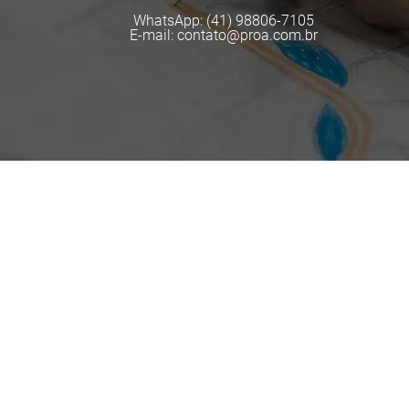
WhatsApp: (41) 98806-7105
E-mail: contato@proa.com.br