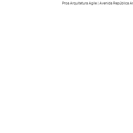
PERÍODO DO HOME
SISTEMA 
Proa Arquitetura Agile | Avenida República 
OFFICE