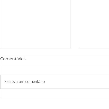
Comentários
Escreva um comentário
AS RELAÇÕES CLIENTE-
A IMPORT
EMPRESA E EMPRESA-
FERRAMEN
FUNCIONÁRIOS NO
PLANEJA