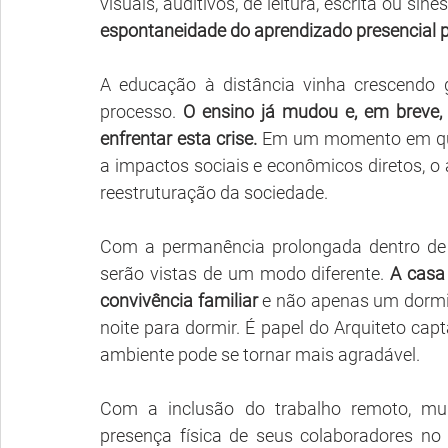
visuais, auditivos, de leitura, escrita ou sine
espontaneidade do aprendizado presencial pa
A educação à distância vinha crescendo 
processo. 
O ensino já mudou e, em breve, 
enfrentar esta crise.
 Em um momento em que 
a impactos sociais e econômicos diretos, o 
reestruturação da sociedade.
Com a permanência prolongada dentro de 
serão vistas de um modo diferente. 
A casa 
convivência familiar
 e não apenas um dormi
noite para dormir. É papel do Arquiteto ca
ambiente pode se tornar mais agradável. 
Com a inclusão do trabalho remoto, muit
presença física de seus colaboradores no