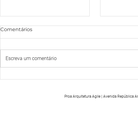
Comentários
Escreva um comentário
AS RELAÇÕES CLIENTE-
A IMPORT
EMPRESA E EMPRESA-
FERRAMEN
FUNCIONÁRIOS NO
PLANEJA
PERÍODO DO HOME
SISTEMA 
Proa Arquitetura Agile | Avenida República 
OFFICE