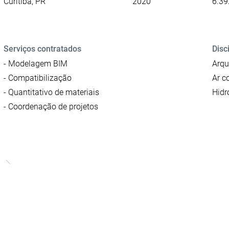
Curitiba, PR
2020
6.39
Serviços contratados
Disc
- Modelagem BIM
Arqu
- Compatibilização
Ar c
- Quantitativo de materiais
Hidr
- Coordenação de projetos