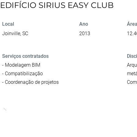
EDIFÍCIO SIRIUS EASY CLUB
Local
Ano
Área
Joinville, SC
2013
12.4
Serviços contratados
Disc
- Modelagem BIM
Arqu
- Compatibilização
metá
- Coordenação de projetos
Comb