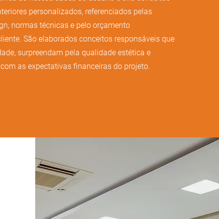
nteriores personalizados, referenciados pelas
gn, normas técnicas e pelo orçamento
liente. São elaborados conceitos responsáveis que
ade, surpreendam pela qualidade estética e
com as expectativas financeiras do projeto.