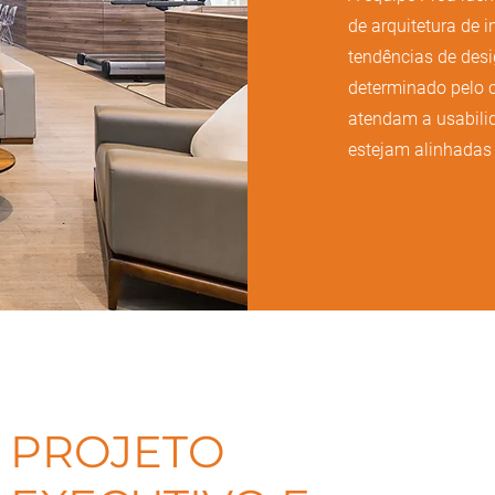
de arquitetura de i
tendências de desi
determinado pelo c
atendam a usabilid
estejam alinhadas 
PROJETO