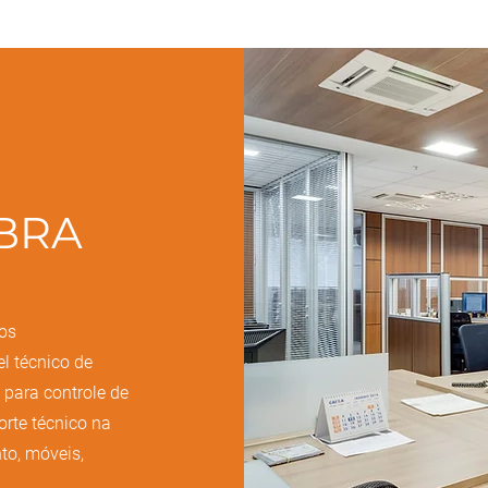
BRA
tos
l técnico de
 para controle de
rte técnico na
to, móveis,