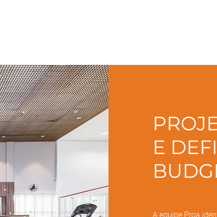
PROJE
E DEF
BUDG
A equipe Proa iden